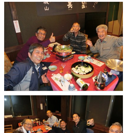
ゲ
ー
シ
ョ
ン
に
飛
ぶ