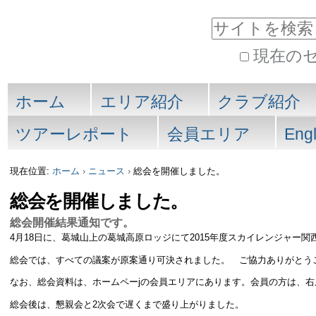
コ
サイトを検索
ン
現在の
テ
詳
セ
ン
細
ホーム
エリア紹介
クラブ紹介
検
ク
ツ
ツアーレポート
会員エリア
Engl
索
に
シ
現在位置:
ホーム
›
ニュース
›
総会を開催しました。
飛
ョ
総会を開催しました。
ぶ
ン
総会開催結果通知です。
|
4月18日に、葛城山上の葛城高原ロッジにて2015年度スカイレンジャー
ナ
総会では、すべての議案が原案通り可決されました。 ご協力ありがとう
なお、総会資料は、ホームペーjの会員エリアにあります。会員の方は、
ビ
総会後は、懇親会と2次会で遅くまで盛り上がりました。