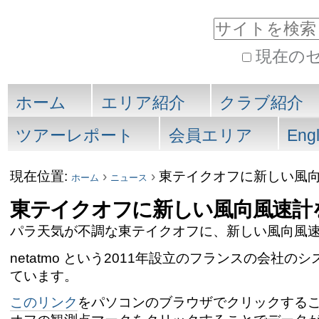
コ
サイトを検索
ン
現在の
テ
詳
セ
ン
細
ホーム
エリア紹介
クラブ紹介
検
ク
ツ
ツアーレポート
会員エリア
Engl
索
に
シ
現在位置:
›
›
東テイクオフに新しい風
飛
ホーム
ニュース
ョ
東テイクオフに新しい風向風速計
ぶ
ン
パラ天気が不調な東テイクオフに、新しい風向風
|
netatmo という2011年設立のフランスの会
ナ
ています。
ビ
このリンク
をパソコンのブラウザでクリックする