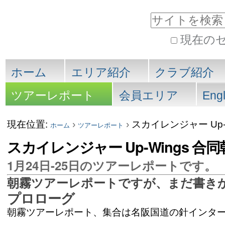
コ
サイトを検索
ン
現在の
テ
詳
セ
ン
細
ホーム
エリア紹介
クラブ紹介
検
ク
ツ
ツアーレポート
会員エリア
Engl
索
に
シ
現在位置:
›
›
スカイレンジャー Up-
飛
ホーム
ツアーレポート
ョ
スカイレンジャー Up-Wings 合
ぶ
ン
1月24日-25日のツアーレポートです。
|
朝霧ツアーレポートですが、まだ書き
ナ
プロローグ
ビ
朝霧ツアーレポート、集合は名阪国道の針インター