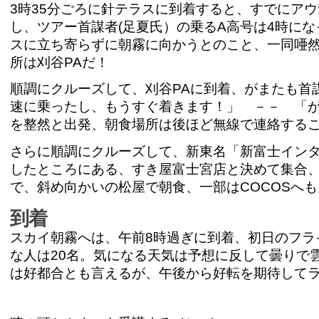
ゲ
3時35分ごろに針テラスに到着すると、すでにア
ー
し、ツアー首謀者(足夏氏）の乗るA高号は4時に
スに立ち寄らずに朝霧に向かうとのこと、一同唖
シ
所は刈谷PAだ！
ョ
順調にクルーズして、刈谷PAに到着、がまたも首
速に乗ったし、もうすぐ着きます！」 －－ 「が
ン
を整然と出発、朝食場所は後ほど無線で連絡する
に
さらに順調にクルーズして、新東名「新富士イン
飛
したところにある、すき屋富士宮店と決めて集合、
で、斜め向かいの松屋で朝食、一部はCOCOSへ
ぶ
到着
スカイ朝霧へは、午前8時過ぎに到着、初日のフラ
な人は20名。気になる天気は予想に反して曇りで
は好都合とも言えるが、午後から好転を期待して